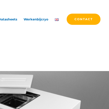
Datasheets
Werkenbijcryo
CONTACT