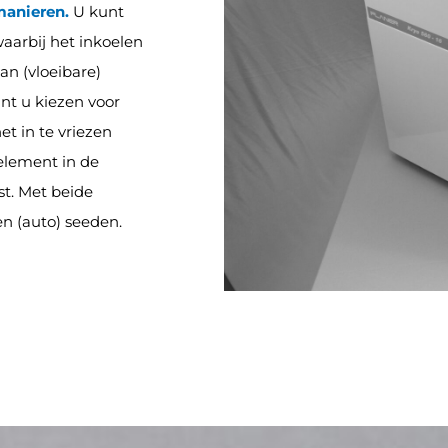
manieren.
U kunt
waarbij het inkoelen
an (vloeibare)
unt u kiezen voor
et in te vriezen
element in de
st. Met beide
n (auto) seeden.