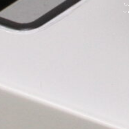
tw
wa