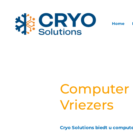
Ga
naar
de
Home
inhoud
Computer
Vriezers
Cryo Solutions biedt u computer