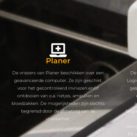
Planer
De vriezers van Planer beschikken over een
De
geavanceerde computer. Ze zijn geschikt
Logi
voor het gecontroleerd invriezen en/of
ges
ontdooien van o.a. rietjes, ampullen en
bloedzakken. De mogelijkheden zijn slechts
begrensd door de afmeting van de
begre
vrieskamer.
voor
PC w