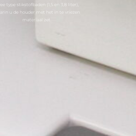
ee type stikstofbaden (1,5 en 3,8 liter),
arin u de houder met het in te vriezen
materiaal zet.