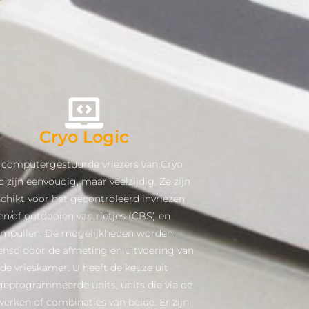
Cryo Logic
 computergestuurde vriezers van Cryo
c zijn eenvoudig, maar veelzijdig. Ze zijn
chikt voor het gecontroleerd invriezen
en/of ontdooien van rietjes (CBS) en
ampullen. De mogelijkheden worden
nsd door de afmeting en uitvoering van
de vrieskamer. U heeft de keuze uit
geprogrammeerde units, units die via de
erken of combinaties van beide. Er zijn