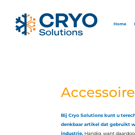
Ga
naar
de
Home
inhoud
Accessoire
Bij Cryo Solutions kunt u terech
denkbaar artikel dat gebruikt 
industrie.
Handig, want daardoor