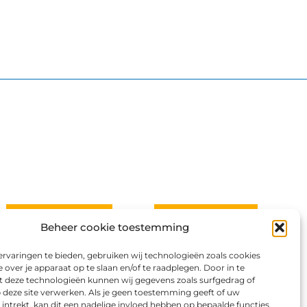
CONTACT
PRIVACY
Beheer cookie toestemming
rvaringen te bieden, gebruiken wij technologieën zoals cookies
 over je apparaat op te slaan en/of te raadplegen. Door in te
deze technologieën kunnen wij gegevens zoals surfgedrag of
p deze site verwerken. Als je geen toestemming geeft of uw
ntrekt, kan dit een nadelige invloed hebben op bepaalde functies