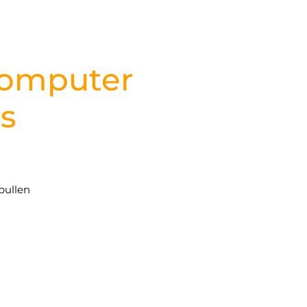
Computer
rs
pullen