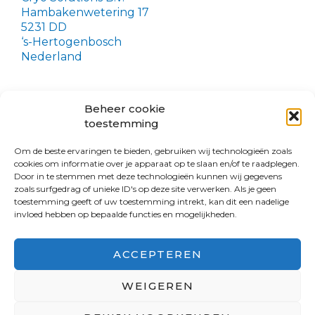
Hambakenwetering 17
5231 DD
‘s-Hertogenbosch
Nederland
Heeft u een vraag?
Beheer cookie
We helpen u graag verder met meer informatie. Vul
toestemming
slechts ons contactformulier in.
Om de beste ervaringen te bieden, gebruiken wij technologieën zoals
cookies om informatie over je apparaat op te slaan en/of te raadplegen.
Door in te stemmen met deze technologieën kunnen wij gegevens
zoals surfgedrag of unieke ID's op deze site verwerken. Als je geen
toestemming geeft of uw toestemming intrekt, kan dit een nadelige
invloed hebben op bepaalde functies en mogelijkheden.
CONTACT
PRIVACY
ACCEPTEREN
WEIGEREN
Copyright © 2026 Cryo Solutions | Powered by Cryo